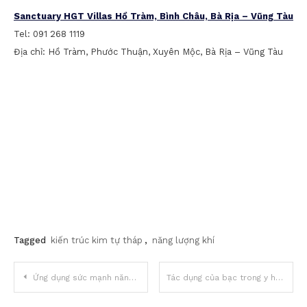
Sanctuary HGT Villas Hồ Tràm, Bình Châu, Bà Rịa – Vũng Tàu
Tel: 091 268 1119
Địa chỉ: Hồ Tràm, Phước Thuận, Xuyên Mộc, Bà Rịa – Vũng Tàu
Tagged
kiến trúc kim tự tháp
,
năng lượng khí
Điều
Ứng dụng sức mạnh năng lượng Kim Tự Tháp vào cuộc sống hàng ngày
Tác dụng của bạc trong y học Đông – Tây
hướng