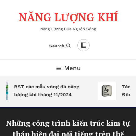
Skip
To
NĂNG LƯỢNG KHÍ
Content
Năng Lượng Của Nguồn Sống
Search
Menu
BST các mẫu vòng đá năng
Tác dụn
lượng khí tháng 11/2024
Đông – 
Những công trình kiến trúc kim tự
tháp hiện đại nổi tiếng trên thế