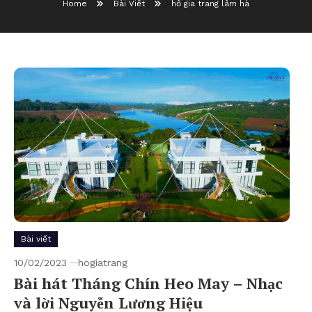
Home
Bài Viết
hồ gia trang lâm hà
Bài viết
10/02/2023
hogiatrang
Bài hát Tháng Chín Heo May – Nhạc
và lời Nguyễn Lương Hiệu