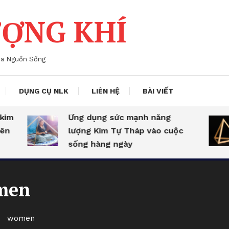
ỢNG KHÍ
ủa Nguồn Sống
DỤNG CỤ NLK
LIÊN HỆ
BÀI VIẾT
im
Ứng dụng sức mạnh năng
n
lượng Kim Tự Tháp vào cuộc
sống hàng ngày
men
women