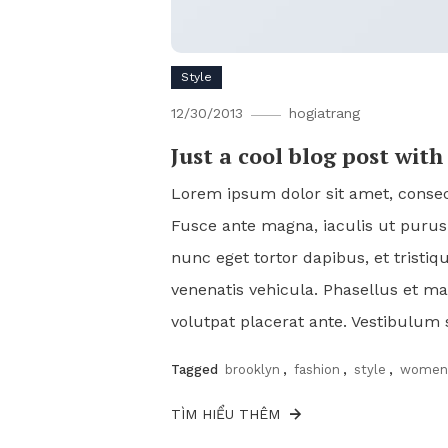
Style
12/30/2013
hogiatrang
Just a cool blog post wit
Lorem ipsum dolor sit amet, consect
Fusce ante magna, iaculis ut purus 
nunc eget tortor dapibus, et tristi
venenatis vehicula. Phasellus et ma
volutpat placerat ante. Vestibulum 
Tagged
brooklyn
,
fashion
,
style
,
wome
TÌM HIỂU THÊM