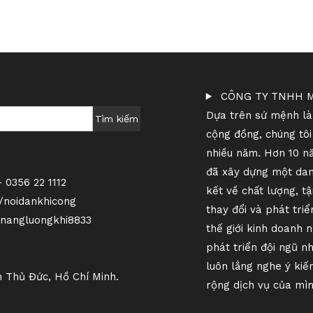
CÔNG TY TNHH M
Dựa trên sứ mệnh làm
Tìm kiếm
cộng đồng, chúng tô
nhiều năm. Hơn 10 n
đã xây dựng một dan
 0356 22 1112
kết về chất lượng, t
/noidankhicong
thay đổi và phát triể
nangluongkhi8833
thế giới kinh doanh 
phát triển đội ngũ n
luôn lắng nghe ý kiến
h Thủ Đức, Hồ Chí Minh.
rộng dịch vụ của mình