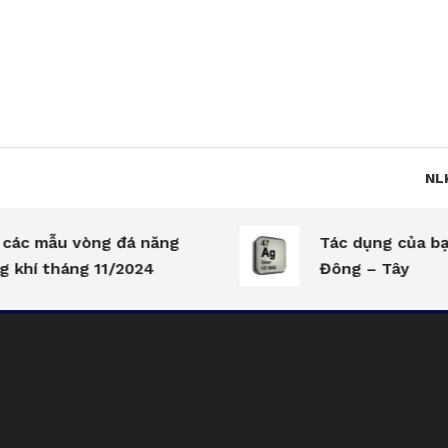
Skip
To
Content
NL
ác mẫu vòng đá năng
Tác dụng của bạc 
khí tháng 11/2024
Đông – Tây