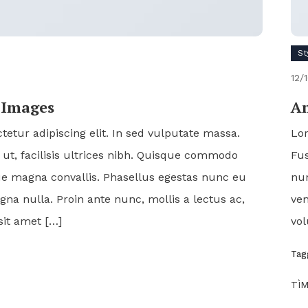
St
12/
h Images
An
etur adipiscing elit. In sed vulputate massa.
Lor
ut, facilisis ultrices nibh. Quisque commodo
Fus
que magna convallis. Phasellus egestas nunc eu
nun
gna nulla. Proin ante nunc, mollis a lectus ac,
ven
sit amet […]
vol
n
Ta
TÌ