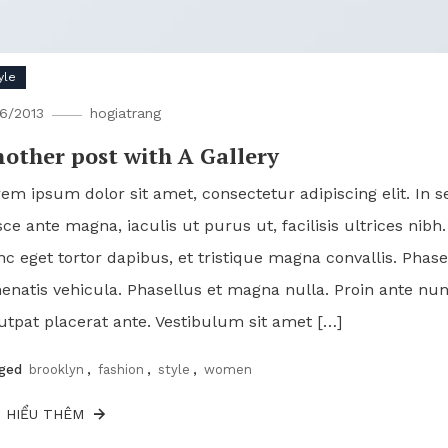
yle
16/2013
hogiatrang
other post with A Gallery
em ipsum dolor sit amet, consectetur adipiscing elit. In 
ce ante magna, iaculis ut purus ut, facilisis ultrices n
c eget tortor dapibus, et tristique magna convallis. Phas
enatis vehicula. Phasellus et magna nulla. Proin ante nunc
utpat placerat ante. Vestibulum sit amet […]
gged
brooklyn
,
fashion
,
style
,
women
M HIỂU THÊM