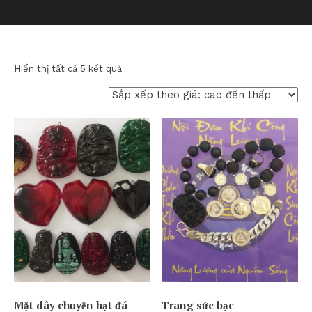
Đã
Hiển thị tất cả 5 kết quả
sắp
xếp
theo
giá:
cao
đến
thấp
Mặt dây chuyền hạt đá
Trang sức bạc