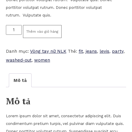
porttitor volutpat rutrum. Donec porttitor volutpat
rutrum. Vulputate quis.
Lucy
Thêm vào giỏ hàng
Slim
Jeans
Danh mục:
Vòng tay nữ NLK
Thẻ:
fit
,
jeans
,
levis
,
party
,
Noisy
washed-out
,
women
May
số
Mô tả
lượng
Mô tả
Lorem ipsum dolor sit amet, consectetur adipiscing elit. Duis
condimentum pretium turpis, vel pulvinar diam vulputate quis.
Donec porttitor volutpat rutrum. Suspendisse suscipit arcu