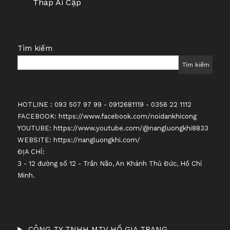
Tháp Ai Cập
Tìm kiếm
Tìm kiếm
HOTLINE : 093 507 97 99 - 0912681119 - 0356 22 1112
FACEBOOK:
https://www.facebook.com/noidankhicong
YOUTUBE:
https://www.youtube.com/@nangluongkhi8833
WEBSITE:
https://nangluongkhi.com/
ĐỊA CHỈ:
3 - 12 đường số 12 - Trần Não, An Khánh Thủ Đức, Hồ Chí
Minh.
CÔNG TY TNHH MTV HỒ GIA TRANG