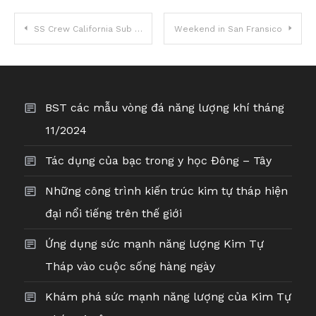
Điều
SS Crew California Sub River Island
Weekend in San Fransico
hướng
bài
BST các mẫu vòng đá năng lượng khí tháng
viết
11/2024
Tác dụng của bạc trong y học Đông – Tây
Những công trình kiến trúc kim tự tháp hiện
đại nổi tiếng trên thế giới
Ứng dụng sức mạnh năng lượng Kim Tự
Tháp vào cuộc sống hàng ngày
Khám phá sức mạnh năng lượng của Kim Tự