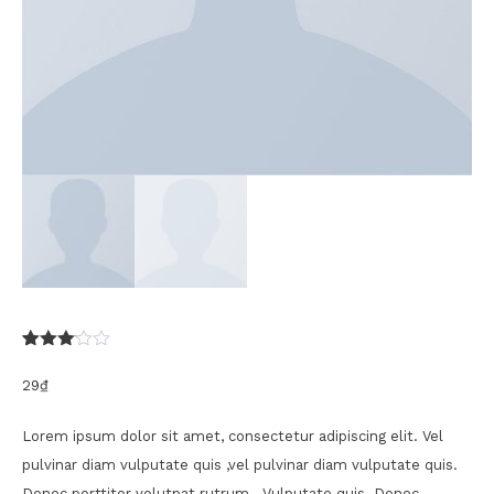
3.00
2
trên 5
29
₫
dựa
trên
đánh
Lorem ipsum dolor sit amet, consectetur adipiscing elit. Vel
giá
pulvinar diam vulputate quis ,vel pulvinar diam vulputate quis.
Donec porttitor volutpat rutrum. Vulputate quis. Donec