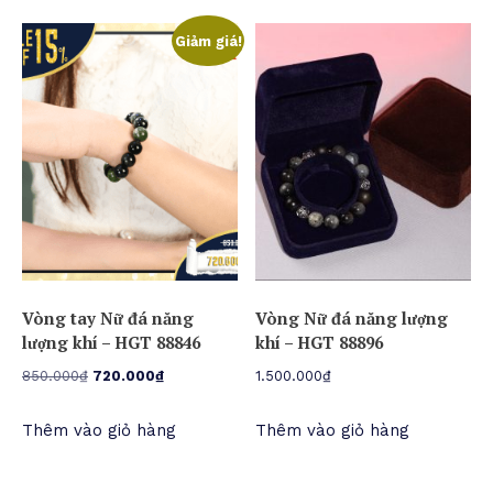
Giảm giá!
Vòng tay Nữ đá năng
Vòng Nữ đá năng lượng
lượng khí – HGT 88846
khí – HGT 88896
Giá
Giá
850.000
₫
720.000
₫
1.500.000
₫
gốc
hiện
Thêm vào giỏ hàng
Thêm vào giỏ hàng
là:
tại
850.000₫.
là:
720.000₫.