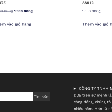
835
88812
Giá
Giá
00.000
₫
1.530.000
₫
1.650.000
₫
gốc
hiện
êm vào giỏ hàng
Thêm vào giỏ 
là:
tại
1.800.000₫.
là:
1.530.000₫.
CÔNG TY TNHH M
Dựa trên sứ mệnh làm
Tìm kiếm
cộng đồng, chúng tô
nhiều năm. Hơn 10 n