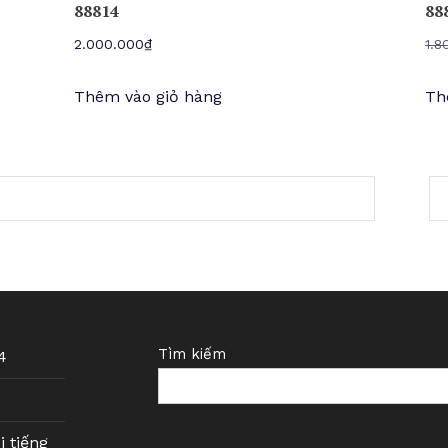
88814
88
2.000.000
₫
1.8
Thêm vào giỏ hàng
Th
Tìm kiếm
4
i tiếng