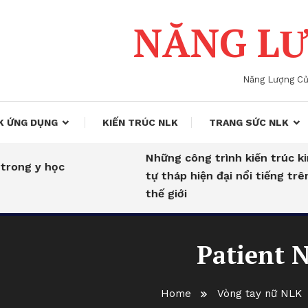
NĂNG LƯ
Năng Lượng C
K ỨNG DỤNG
KIẾN TRÚC NLK
TRANG SỨC NLK
Những công trình kiến trúc kim
ong y học
tự tháp hiện đại nổi tiếng trên
thế giới
Patient N
Home
Vòng tay nữ NLK