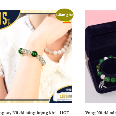
Giảm giá!
ng tay Nữ đá năng lượng khí – HGT
Vòng Nữ đá năn