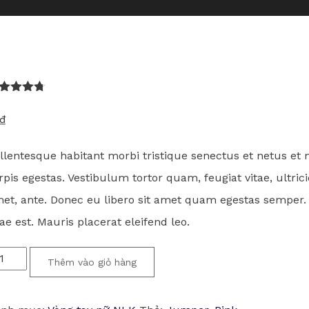
67
trên 5
a trên
₫
nh giá
llentesque habitant morbi tristique senectus et netus e
rpis egestas. Vestibulum tortor quam, feugiat vitae, ultrici
et, ante. Donec eu libero sit amet quam egestas semper. 
tae est. Mauris placerat eleifend leo.
tient
Thêm vào giỏ hàng
nja