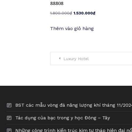
88808
Giá
Giá
1.800.000
₫
1.530.000
₫
gốc
hiện
Thêm vào giỏ hàng
là:
tại
1.800.000₫.
là:
1.530.000₫.
Điều
Luxury Hotel
hướng
bài
viết
BST các mẫu vòng đá năng lượng khí tháng 11/202
Tác dụng của bạc trong y học Đông – Tây
Những công trình kiến trúc kim tự tháp hiện đại nổ