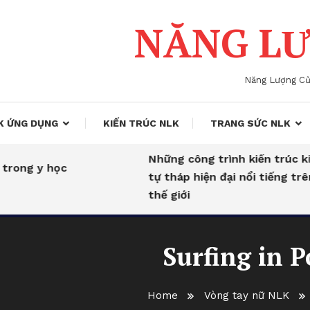
NĂNG LƯ
Năng Lượng C
K ỨNG DỤNG
KIẾN TRÚC NLK
TRANG SỨC NLK
Những công trình kiến trúc kim
ng y học
tự tháp hiện đại nổi tiếng trên
thế giới
Surfing in P
Home
Vòng tay nữ NLK