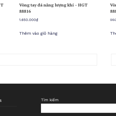
GT
Vòng tay đá năng lượng khí – HGT
Vò
88816
88
1.650.000
₫
95
Thêm vào giỏ hàng
Th
Tìm kiếm
4