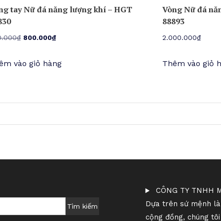
ng tay Nữ đá năng lượng khí – HGT
Vòng Nữ đá năn
830
88893
Giá
Giá
0.000
₫
800.000
₫
2.000.000
₫
gốc
hiện
êm vào giỏ hàng
Thêm vào giỏ 
là:
tại
950.000₫.
là:
800.000₫.
CÔNG TY TNHH M
Dựa trên sứ mệnh làm
Tìm kiếm
cộng đồng, chúng tô