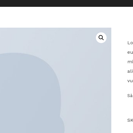
gal
Lo
eu
mi
al
vu
Sả
S