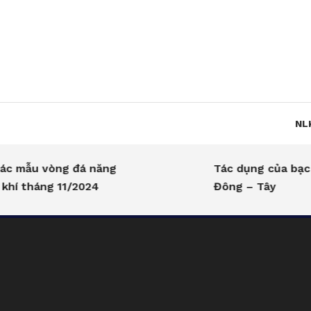
Skip
To
Content
NL
ẫu vòng đá năng
Tác dụng của bạc tro
 tháng 11/2024
Đông – Tây