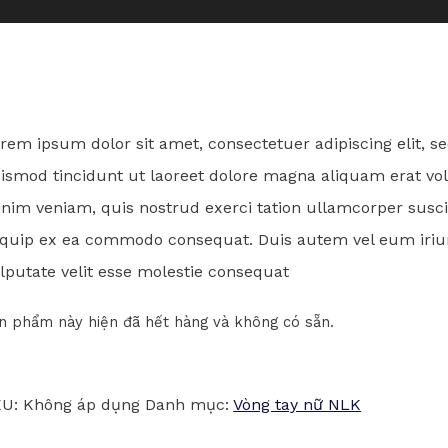
rem ipsum dolor sit amet, consectetuer adipiscing elit,
ismod tincidunt ut laoreet dolore magna aliquam erat vol
nim veniam, quis nostrud exerci tation ullamcorper suscipi
iquip ex ea commodo consequat. Duis autem vel eum iriure
lputate velit esse molestie consequat
n phẩm này hiện đã hết hàng và không có sẵn.
KU:
Không áp dụng
Danh mục:
Vòng tay nữ NLK