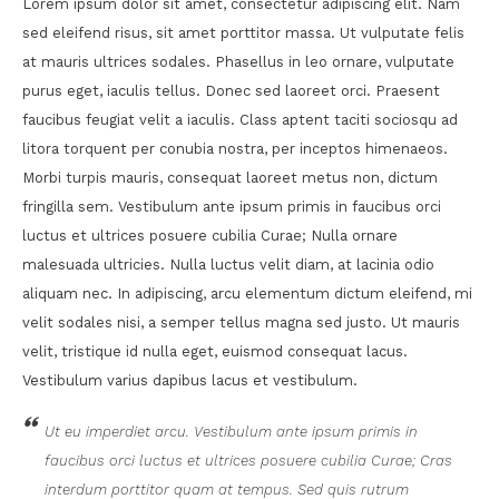
Lorem ipsum dolor sit amet, consectetur adipiscing elit. Nam
sed eleifend risus, sit amet porttitor massa. Ut vulputate felis
at mauris ultrices sodales. Phasellus in leo ornare, vulputate
purus eget, iaculis tellus. Donec sed laoreet orci. Praesent
faucibus feugiat velit a iaculis. Class aptent taciti sociosqu ad
litora torquent per conubia nostra, per inceptos himenaeos.
Morbi turpis mauris, consequat laoreet metus non, dictum
fringilla sem. Vestibulum ante ipsum primis in faucibus orci
luctus et ultrices posuere cubilia Curae; Nulla ornare
malesuada ultricies. Nulla luctus velit diam, at lacinia odio
aliquam nec. In adipiscing, arcu elementum dictum eleifend, mi
velit sodales nisi, a semper tellus magna sed justo. Ut mauris
velit, tristique id nulla eget, euismod consequat lacus.
Vestibulum varius dapibus lacus et vestibulum.
Ut eu imperdiet arcu. Vestibulum ante ipsum primis in
faucibus orci luctus et ultrices posuere cubilia Curae; Cras
interdum porttitor quam at tempus. Sed quis rutrum