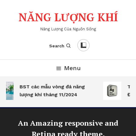
Skip
To
NĂNG LƯỢNG KHÍ
Content
Năng Lượng Của Nguồn Sống
Search
Menu
BST các mẫu vòng đá năng
Tác
lượng khí tháng 11/2024
Đôn
An Amazing responsive and
Retina ready theme.