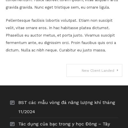
gravida gravida. Nunc eget tristique sem, eu ornare ligula.
Pellentesque facilisis lobortis volutpat. Etiam non suscipit
velit, vitae ornare eros. In hac habitasse platea dictumst.
Phasellus eu auctor metus, et porta justo. Vivamus suscipit
fermentum ante, eu dignissim orci. Proin faucibus quis orci a
dictum. Nulla ac nibh neque. Curabitur eu justo massa.
Điều
New Client Landed
hướng
bài
BST các mẫu vòng đá năng lượng khí tháng
viết
11/2024
Tác dụng của bạc trong y học Đông – Tây