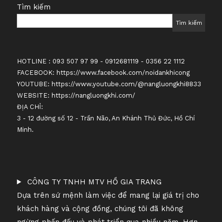
Tìm kiếm
Tìm kiếm
HOTLINE : 093 507 97 99 - 0912681119 - 0356 22 1112
FACEBOOK:
https://www.facebook.com/noidankhicong
YOUTUBE:
https://www.youtube.com/@nangluongkhi8833
WEBSITE:
https://nangluongkhi.com/
ĐỊA CHỈ:
3 - 12 đường số 12 - Trần Não, An Khánh Thủ Đức, Hồ Chí
Minh.
CÔNG TY TNHH MTV HỒ GIA TRANG
Dựa trên sứ mệnh làm việc để mang lại giá trị cho
khách hàng và cộng đồng, chúng tôi đã không
ngừng phấn đấu và phát triển qua nhiều năm. Hơn