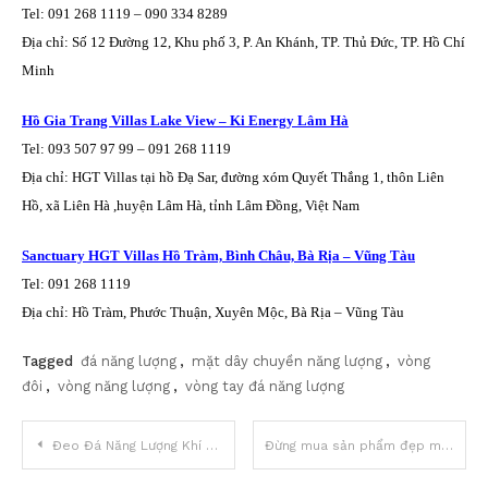
Tel: 091 268 1119 – 090 334 8289
Địa chỉ: Số 12 Đường 12, Khu phố 3, P. An Khánh, TP. Thủ Đức, TP. Hồ Chí
Minh
Hồ Gia Trang Villas Lake View – Ki Energy Lâm Hà
Tel: 093 507 97 99 – 091 268 1119
Địa chỉ: HGT Villas tại hồ Đạ Sar, đường xóm Quyết Thắng 1, thôn Liên
Hồ, xã Liên Hà ,huyện Lâm Hà, tỉnh Lâm Đồng, Việt Nam
Sanctuary HGT Villas Hồ Tràm, Bình Châu, Bà Rịa – Vũng Tàu
Tel: 091 268 1119
Địa chỉ: Hồ Tràm, Phước Thuận, Xuyên Mộc, Bà Rịa – Vũng Tàu
Tagged
đá năng lượng
,
mặt dây chuyền năng lượng
,
vòng
đôi
,
vòng năng lượng
,
vòng tay đá năng lượng
Điều
Đeo Đá Năng Lượng Khí – Chiêu tài dẫn lộc bổ sung năng lượng
Đừng mua sản phẩm đẹp mà hãy cảm nhận để thấy được giá trị thật của chúng