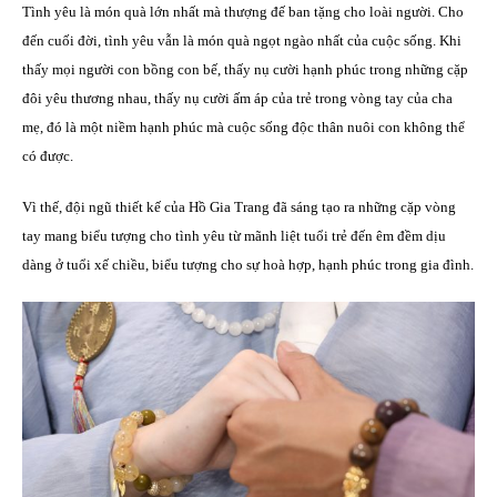
Tình yêu là món quà lớn nhất mà thượng đế ban tặng cho loài người. Cho
đến cuối đời, tình yêu vẫn là món quà ngọt ngào nhất của cuộc sống. Khi
thấy mọi người con bồng con bế, thấy nụ cười hạnh phúc trong những cặp
đôi yêu thương nhau, thấy nụ cười ấm áp của trẻ trong vòng tay của cha
mẹ, đó là một niềm hạnh phúc mà cuộc sống độc thân nuôi con không thể
có được.
Vì thế, đội ngũ thiết kế của Hồ Gia Trang đã sáng tạo ra những cặp vòng
tay mang biểu tượng cho tình yêu từ mãnh liệt tuổi trẻ đến êm đềm dịu
dàng ở tuổi xế chiều, biểu tượng cho sự hoà hợp, hạnh phúc trong gia đình.