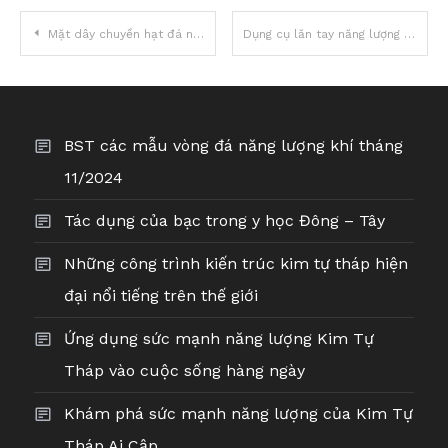
Điều
Mặt dây chuyền hạt đá năng lượng khí
Dụng cụ lăn tay năng lượng khí dạng 3 viên tròn – HGT 88842
hướng
bài
BST các mẫu vòng đá năng lượng khí tháng
viết
11/2024
Tác dụng của bạc trong y học Đông – Tây
Những công trình kiến trúc kim tự tháp hiện
đại nổi tiếng trên thế giới
Ứng dụng sức mạnh năng lượng Kim Tự
Tháp vào cuộc sống hàng ngày
Khám phá sức mạnh năng lượng của Kim Tự
Tháp Ai Cập