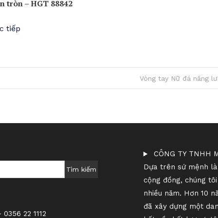
ên tròn – HGT 88842
c tiếp
Vòng tay Nữ đá năng l
CÔNG TY TNHH M
Dựa trên sứ mệnh làm
Tìm kiếm
cộng đồng, chúng tô
nhiều năm. Hơn 10 n
đã xây dựng một dan
 0356 22 1112