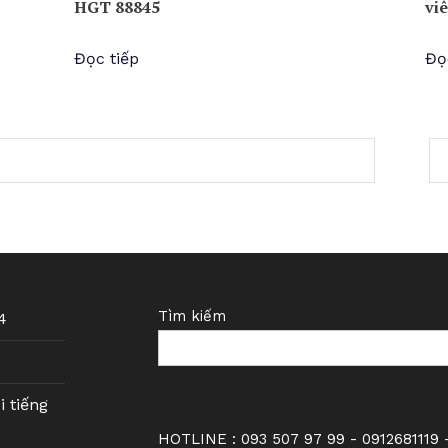
HGT 88845
vi
Đọc tiếp
Đọ
Tìm kiếm
4
i tiếng
HOTLINE : 093 507 97 99 - 0912681119 -