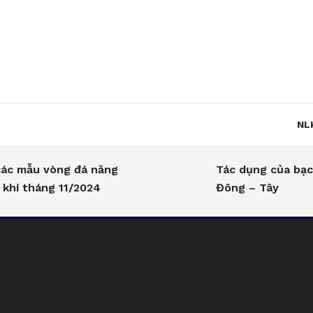
Skip
To
Content
NL
u vòng đá năng
Tác dụng của bạc trong
háng 11/2024
Đông – Tây