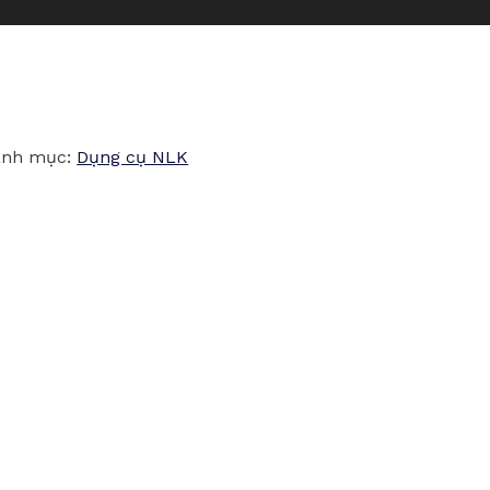
anh mục:
Dụng cụ NLK